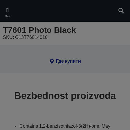
Skip
to
Pretr
main
Meni
content
T7601 Photo Black
SKU: C13T76014010
Где купити
Bezbednost proizvoda
Contains 1,2-benzisothiazol-3(2H)-one. May