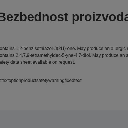
Bezbednost proizvod
ontains 1,2-benzisothiazol-3(2H)-one. May produce an allergic r
ontains 2,4,7,9-tetramethyldec-5-yne-4,7-diol. May produce an al
afety data sheet available on request.
ctextoptionproductsafetywarningfixedtext