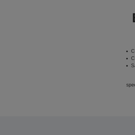
C
C
S
spe