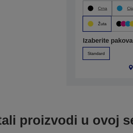
Crna
Cij
Žuta
Izaberite pakova
Standard
ali proizvodi u ovoj se