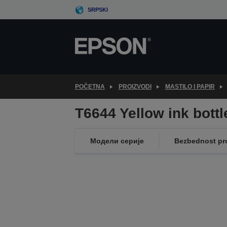
Skip
SRPSKI
to
main
content
POČETNA
PROIZVODI
MASTILO I PAPIR
T6644 Yellow ink bottl
Модели серије
Bezbednost pr