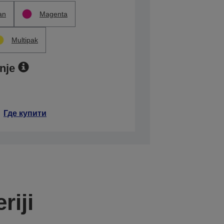
an
Magenta
Multipak
nje
Где купити
riji