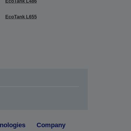
EcoTank L486
EcoTank L655
nologies
Company