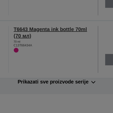
T6643 Magenta ink bottle 70ml
(70 мл)
70 ml
C13T66434A
Prikazati sve proizvode serije