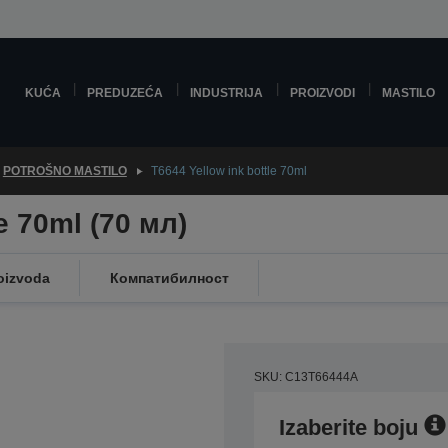
KUĆA
PREDUZEĆA
INDUSTRIJA
PROIZVODI
MASTILO
POTROŠNO MASTILO
T6644 Yellow ink bottle 70ml
e 70ml (70 мл)
oizvoda
Компатибилност
SKU: C13T66444A
Izaberite boju