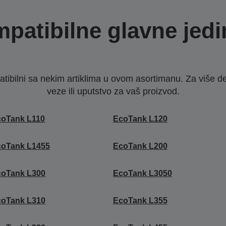
patibilne glavne jedi
ibilni sa nekim artiklima u ovom asortimanu. Za više d
veze ili uputstvo za vaš proizvod.
coTank L110
EcoTank L120
coTank L1455
EcoTank L200
coTank L300
EcoTank L3050
coTank L310
EcoTank L355