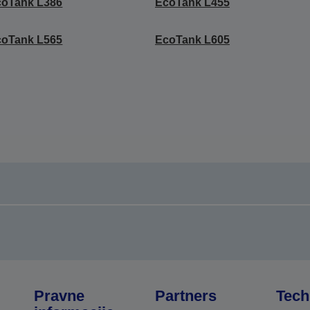
coTank L386
EcoTank L455
coTank L565
EcoTank L605
Pravne
Partners
Tech