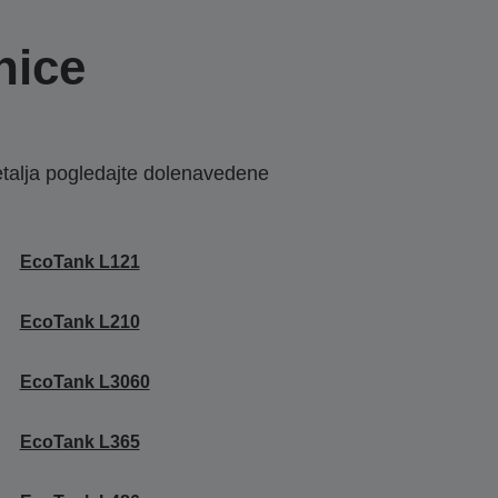
nice
etalja pogledajte dolenavedene
EcoTank L121
EcoTank L210
EcoTank L3060
EcoTank L365