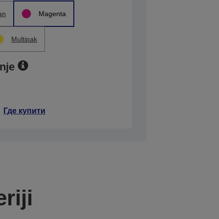
an
Magenta
Multipak
nje
Где купити
riji