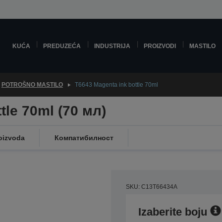
KUĆA
PREDUZEĆA
INDUSTRIJA
PROIZVODI
MASTILO
POTROŠNO MASTILO
T6643 Magenta ink bottle 70ml
tle 70ml (70 мл)
oizvoda
Компатибилност
SKU: C13T66434A
Izaberite boju