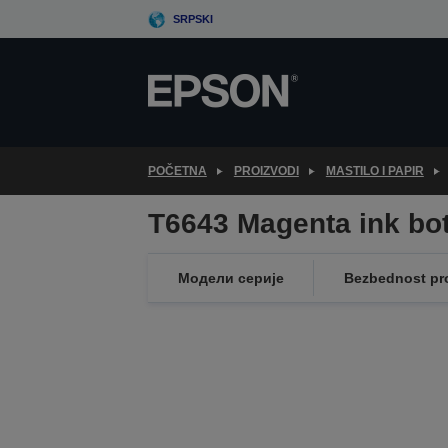
Skip
SRPSKI
to
main
content
POČETNA
PROIZVODI
MASTILO I PAPIR
T6643 Magenta ink bot
Модели серије
Bezbednost pr