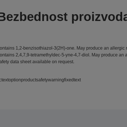
Bezbednost proizvod
ontains 1,2-benzisothiazol-3(2H)-one. May produce an allergic r
ontains 2,4,7,9-tetramethyldec-5-yne-4,7-diol. May produce an al
afety data sheet available on request.
ctextoptionproductsafetywarningfixedtext