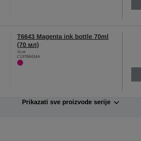
T6643 Magenta ink bottle 70ml
(70 мл)
70 ml
C13T66434A
Prikazati sve proizvode serije