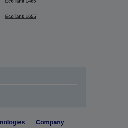
EcoTank L486
EcoTank L655
nologies
Company