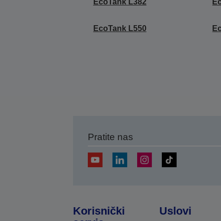
EcoTank L382
E
EcoTank L550
E
Pratite nas
Korisnički
Uslovi