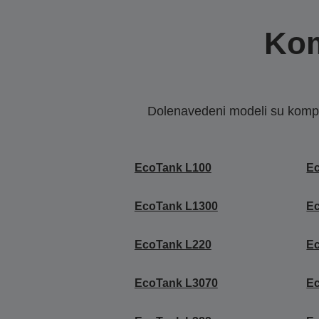
Kom
Dolenavedeni modeli su kompat
EcoTank L100
E
EcoTank L1300
E
EcoTank L220
E
EcoTank L3070
E