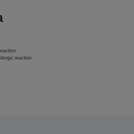
a
eaction.
lergic reaction.