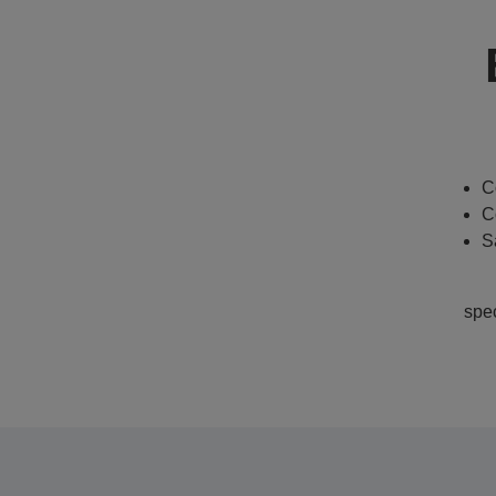
C
C
S
spe