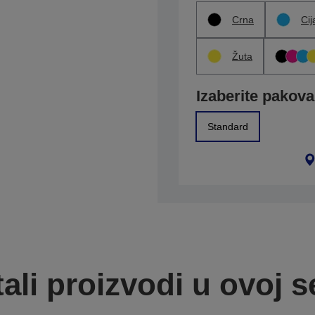
Crna
Cij
Žuta
Izaberite pakova
Standard
ali proizvodi u ovoj se