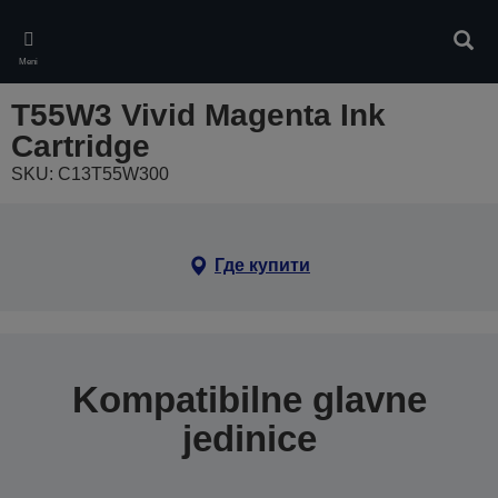
Skip
to
Pretr
main
Meni
content
T55W3 Vivid Magenta Ink
Cartridge
SKU: C13T55W300
Где купити
Kompatibilne glavne
jedinice