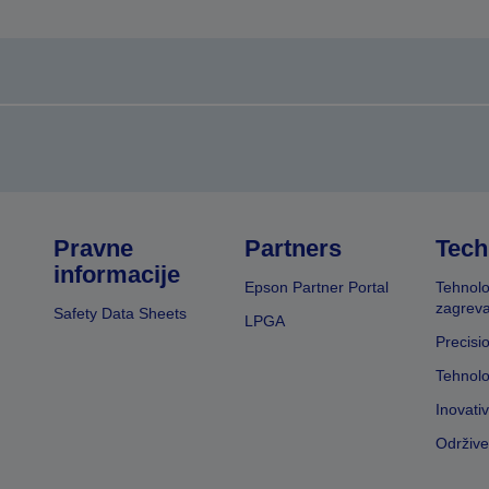
Pravne
Partners
Tech
informacije
Epson Partner Portal
Tehnolo
zagreva
Safety Data Sheets
LPGA
Precisi
Tehnolo
Inovati
Održive