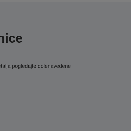
nice
etalja pogledajte dolenavedene