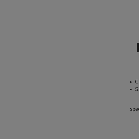
C
S
spe