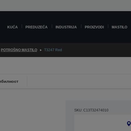
KUĆA
PREDUZEĆA
INDUSTRIJA
PROIZVODI
MASTILO
POTROŠNO MASTILO
T3247 Red
ибилност
SKU: C13T32474010