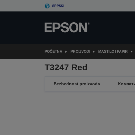
Skip
SRPSKI
to
main
content
POČETNA
PROIZVODI
MASTILO I PAPIR
T3247 Red
Bezbednost proizvoda
Компат