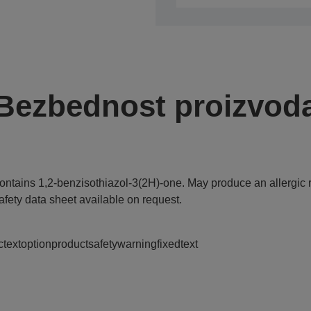
Bezbednost proizvod
ontains 1,2-benzisothiazol-3(2H)-one. May produce an allergic r
afety data sheet available on request.
ctextoptionproductsafetywarningfixedtext