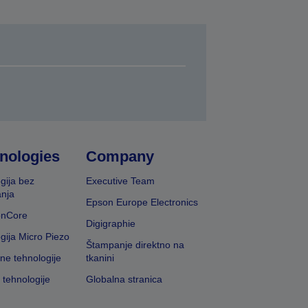
nologies
Company
gija bez
Executive Team
nja
Epson Europe Electronics
onCore
Digigraphie
gija Micro Piezo
Štampanje direktno na
vne tehnologije
tkanini
 tehnologije
Globalna stranica