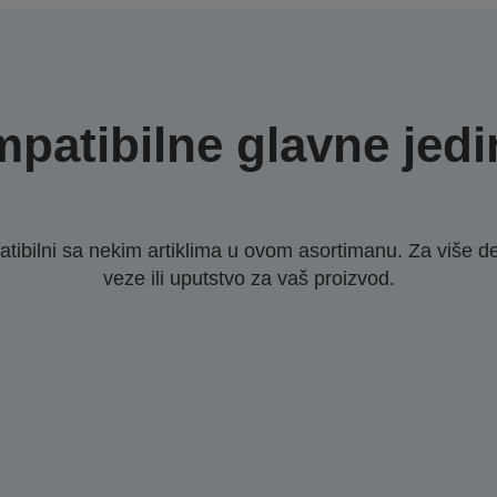
patibilne glavne jedi
ibilni sa nekim artiklima u ovom asortimanu. Za više d
veze ili uputstvo za vaš proizvod.