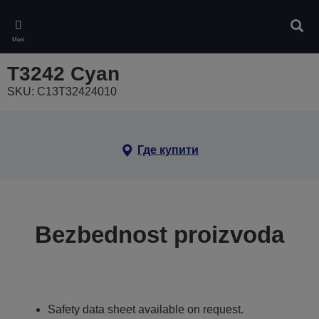
Skip
to
Pretr
main
Meni
content
T3242 Cyan
SKU: C13T32424010
Где купити
Bezbednost proizvoda
Safety data sheet available on request.