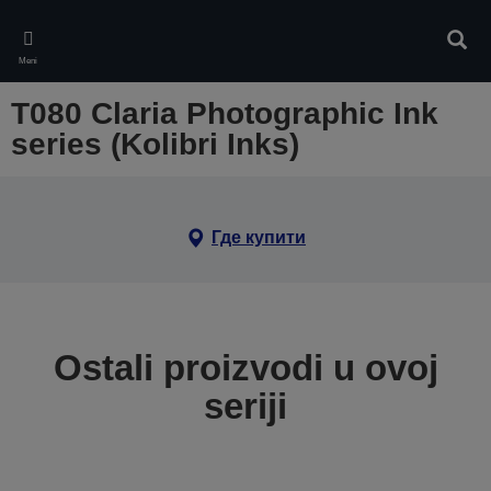
Skip
to
Pretr
main
Meni
content
T080 Claria Photographic Ink
series (Kolibri Inks)
Где купити
Ostali proizvodi u ovoj
seriji