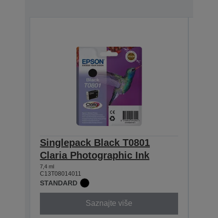
Singlepack Black T0801
Sin
Claria Photographic Ink
Clar
7,4 ml
7,4 ml
C13T08014011
C13T0
STANDARD
STAN
Saznajte više