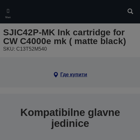
Skip
to
Pretr
main
Meni
content
SJIC42P-MK Ink cartridge for
CW C4000e mk ( matte black)
SKU: C13T52M540
Где купити
Kompatibilne glavne
jedinice