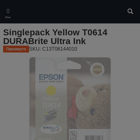
Skip
to
Pretr
main
Meni
content
Singlepack Yellow T0614
DURABrite Ultra Ink
SKU: C13T06144010
Прекинуто