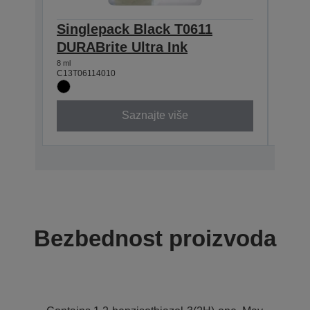
Singlepack Black T0611
Sin
DURABrite Ultra Ink
DURA
8 ml
8 ml
C13T06114010
C13T0
Saznajte više
Bezbednost proizvoda