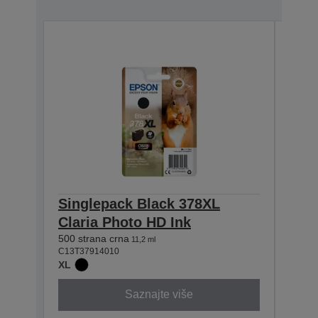
Singlepack Black 378XL
Sin
Claria Photo HD Ink
Clar
500 strana crna
830 st
11,2 ml
C13T37914010
C13T3
XL
XL
Saznajte više