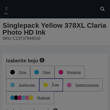
Skip
to
Pretr
main
Meni
content
Singlepack Yellow 378XL Claria
Photo HD Ink
SKU: C13T37944010
Izaberite boju
Crna
Cijan
Magenta
Svetlocijan
Žuta
Svetlomagenta
Multipak