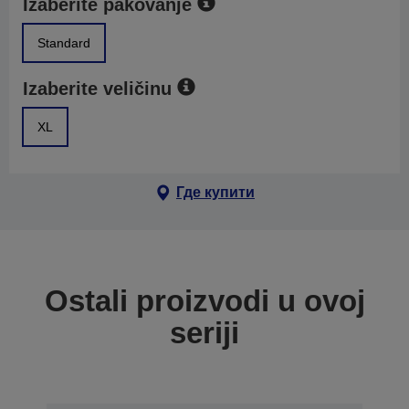
Izaberite pakovanje
Standard
Izaberite veličinu
XL
Где купити
Ostali proizvodi u ovoj
seriji