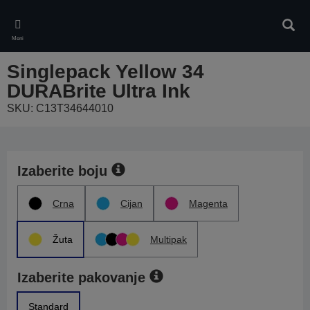
Skip
to
Pretr
main
Meni
content
Singlepack Yellow 34
DURABrite Ultra Ink
SKU: C13T34644010
Izaberite boju
Crna
Cijan
Magenta
Žuta
Multipak
Izaberite pakovanje
Standard