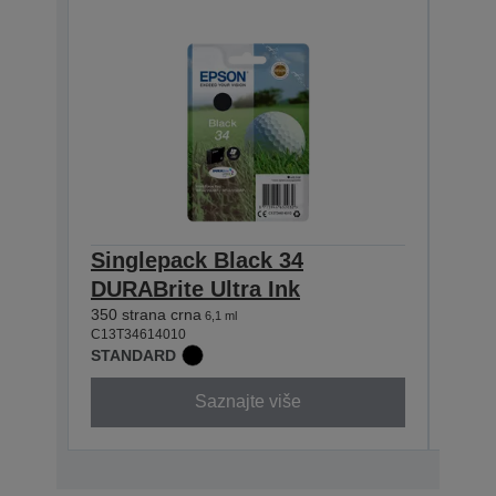
Singlepack Black 34
Sin
DURABrite Ultra Ink
DURA
350 strana crna
300 st
6,1 ml
C13T34614010
C13T3
STANDARD
STAN
Saznajte više