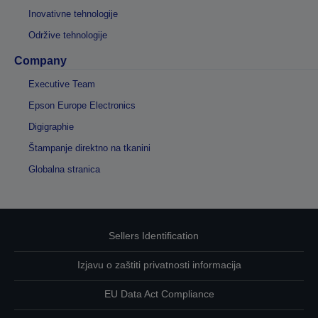
Inovativne tehnologije
Održive tehnologije
Company
Executive Team
Epson Europe Electronics
Digigraphie
Štampanje direktno na tkanini
Globalna stranica
Sellers Identification
Izjavu o zaštiti privatnosti informacija
EU Data Act Compliance