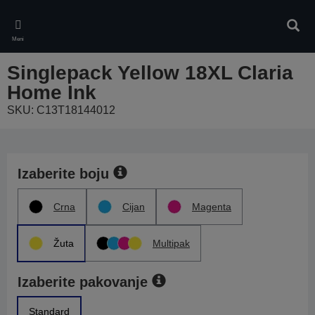
Skip
to
Pretr
main
Meni
content
Singlepack Yellow 18XL Claria
Home Ink
SKU: C13T18144012
Izaberite boju
Crna
Cijan
Magenta
Žuta
Multipak
Izaberite pakovanje
Standard