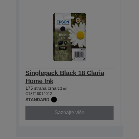
Singlepack Black 18 Claria
Sing
Home Ink
Hom
175 strana crna
180 st
5,2 ml
C13T18014012
C13T1
STANDARD
STAN
Saznajte više