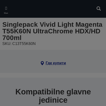
Skip
to
Pretr
main
Meni
content
Singlepack Vivid Light Magenta
T55K60N UltraChrome HDX/HD
700ml
SKU: C13T55K60N
Где купити
Kompatibilne glavne
jedinice