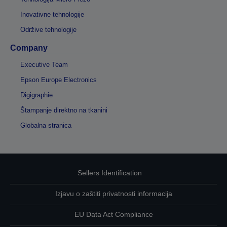
Inovativne tehnologije
Održive tehnologije
Company
Executive Team
Epson Europe Electronics
Digigraphie
Štampanje direktno na tkanini
Globalna stranica
Sellers Identification
Izjavu o zaštiti privatnosti informacija
EU Data Act Compliance