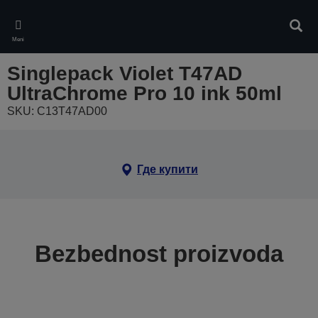
Skip
to
Pretr
main
Meni
content
Singlepack Violet T47AD
UltraChrome Pro 10 ink 50ml
SKU: C13T47AD00
Где купити
Bezbednost proizvoda