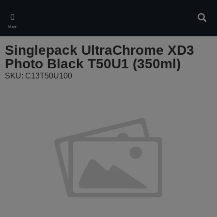
Skip
to
Pretr
main
Meni
content
Singlepack UltraChrome XD3
Photo Black T50U1 (350ml)
SKU: C13T50U100