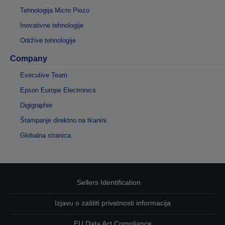
Tehnologija Micro Piezo
Inovativne tehnologije
Održive tehnologije
Company
Executive Team
Epson Europe Electronics
Digigraphie
Štampanje direktno na tkanini
Globalna stranica
Sellers Identification
Izjavu o zaštiti privatnosti informacija
EU Data Act Compliance