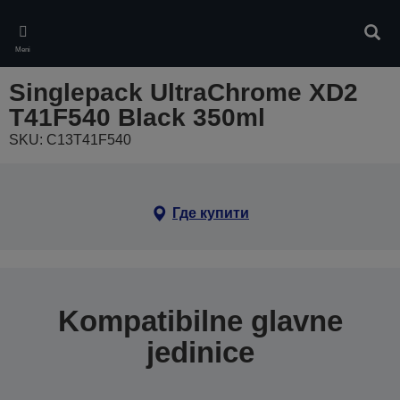
Skip
to
Pretr
main
Meni
content
Singlepack UltraChrome XD2
T41F540 Black 350ml
SKU: C13T41F540
Где купити
Kompatibilne glavne
jedinice