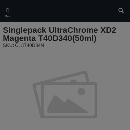
Skip
to
Pretr
main
Meni
content
Singlepack UltraChrome XD2
Magenta T40D340(50ml)
SKU: C13T40D34N