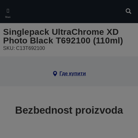
Skip
to
Pretr
main
Meni
content
Singlepack UltraChrome XD
Photo Black T692100 (110ml)
SKU: C13T692100
Где купити
Bezbednost proizvoda