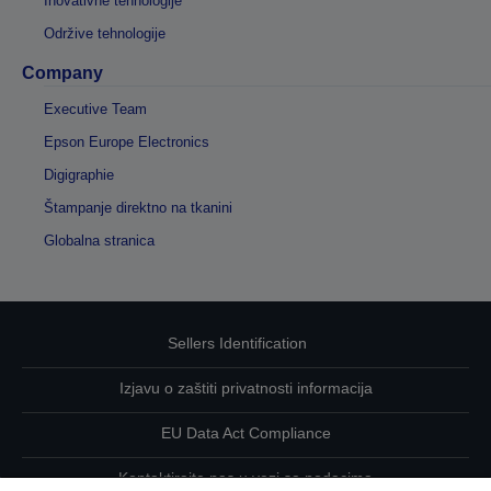
Inovativne tehnologije
Održive tehnologije
Company
Executive Team
Epson Europe Electronics
Digigraphie
Štampanje direktno na tkanini
Globalna stranica
Sellers Identification
Izjavu o zaštiti privatnosti informacija
EU Data Act Compliance
Kontaktirajte nas u vezi sa podacima