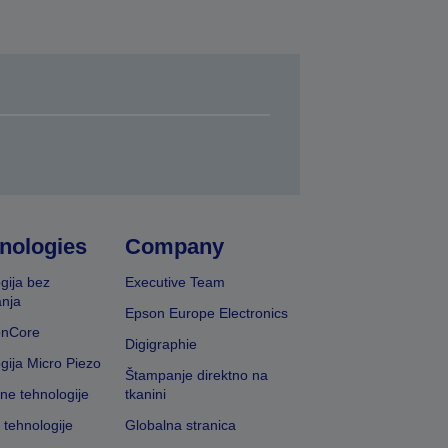
nologies
Company
gija bez
Executive Team
nja
Epson Europe Electronics
onCore
Digigraphie
gija Micro Piezo
Štampanje direktno na
vne tehnologije
tkanini
 tehnologije
Globalna stranica