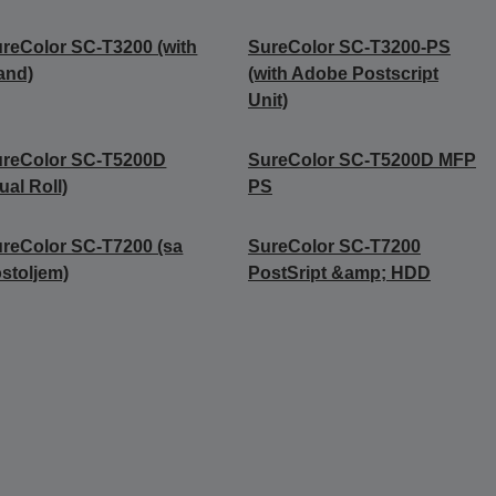
reColor SC-T3200 (with
SureColor SC-T3200-PS
and)
(with Adobe Postscript
Unit)
ureColor SC-T5200D
SureColor SC-T5200D MFP
ual Roll)
PS
reColor SC-T7200 (sa
SureColor SC-T7200
stoljem)
PostSript &amp; HDD