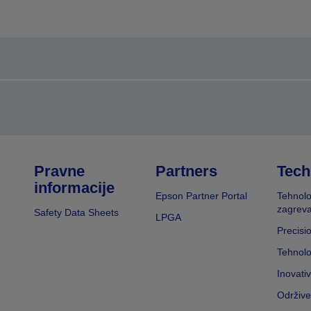
Pravne
Partners
Tech
informacije
Epson Partner Portal
Tehnolo
zagreva
Safety Data Sheets
LPGA
Precisi
Tehnolo
Inovati
Održive