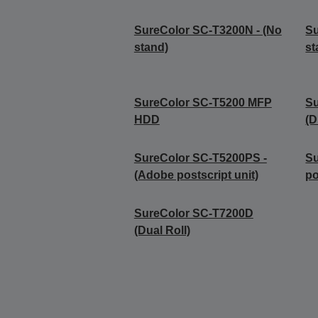
SureColor SC-T3200N - (No
Su
stand)
st
SureColor SC-T5200 MFP
S
HDD
(D
SureColor SC-T5200PS -
Su
(Adobe postscript unit)
po
SureColor SC-T7200D
(Dual Roll)