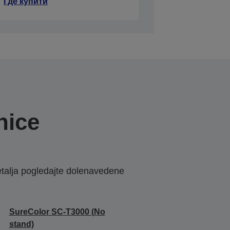
Где купити
nice
etalja pogledajte dolenavedene
SureColor SC-T3000 (No
stand)