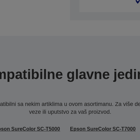
patibilne glavne jedi
ibilni sa nekim artiklima u ovom asortimanu. Za više d
veze ili uputstvo za vaš proizvod.
son SureColor SC-T5000
Epson SureColor SC-T7000