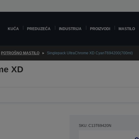
KUĆA
PREDUZEĆA
INDUSTRIJA
PROIZVODI
MASTILO
POTROŠNO MASTILO
Singlepack UltraChrome XD CyanT694200(700ml)
me XD
SKU: C13T69420N