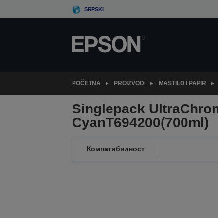
Skip
SRPSKI
to
main
content
POČETNA
PROIZVODI
MASTILO I PAPIR
Singlepack UltraChro
CyanT694200(700ml)
Компатибилност