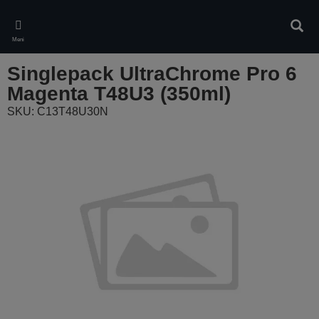
Skip
to
Pretr
main
Meni
content
Singlepack UltraChrome Pro 6
Magenta T48U3 (350ml)
SKU: C13T48U30N