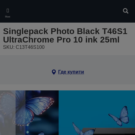
Skip
to
Pretr
main
Meni
content
Singlepack Photo Black T46S1
UltraChrome Pro 10 ink 25ml
SKU: C13T46S100
Где купити