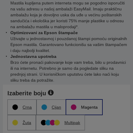
Mastila kupljena putem interneta mogu se pogodno isporučiti
na vašu adresu u našoj ambalaži EasyMail. Imaju praktičnu
ambalažu koja je dovoljno uska da uđe u većinu poštanskih
sandučića i ekološka jer koristi 75% manje plastike u odnosu
na ambalažu mastila u maloprodaji*.
Optimizovani za Epson štampače
Uživajte u jednostavnoj i pouzdanoj štampi pomoću originalnih
Epson mastila. Garantovano funkcionišu sa vašim štampačem
i daju najbolji kvalitet.
Jednostavna upotreba
Brzo ćete pronaći pakovanje koje vam treba, bilo u prodavnici
ili na internetu. Potrebno je samo da pogledate sliku na
prednjoj strani. U korisničkom uputstvu ćete lako naći koju
sliku treba da potražite.
Izaberite boju
Crna
Cijan
Magenta
Žuta
Multipak