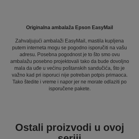
Originalna ambalaža Epson EasyMail
Zahvaljujući ambalaži EasyMail, mastila kupljena
putem interneta mogu se pogodno isporučiti na vašu
adresu. Posebna pogodnost je to što smo ovu
ambalažu posebno projektovali tako da bude dovoljno
mala da uđe u većinu poštanskih sandučića, što je
važno kad pri isporuci nije potreban potpis primaoca.
Tako štedite i vreme i napor jer ne morate odlaziti po
isporučene pakete.
Ostali proizvodi u ovoj
seriji