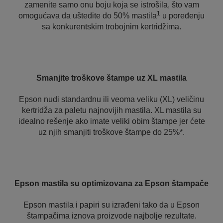
zamenite samo onu boju koja se istrošila, što vam
1
omogućava da uštedite do 50% mastila
u poređenju
sa konkurentskim trobojnim kertridžima.
Smanjite troškove štampe uz XL mastila
Epson nudi standardnu ili veoma veliku (XL) veličinu
kertridža za paletu najnovijih mastila. XL mastila su
idealno rešenje ako imate veliki obim štampe jer ćete
uz njih smanjiti troškove štampe do 25%*.
Epson mastila su optimizovana za Epson štampače
Epson mastila i papiri su izrađeni tako da u Epson
štampačima iznova proizvode najbolje rezultate.