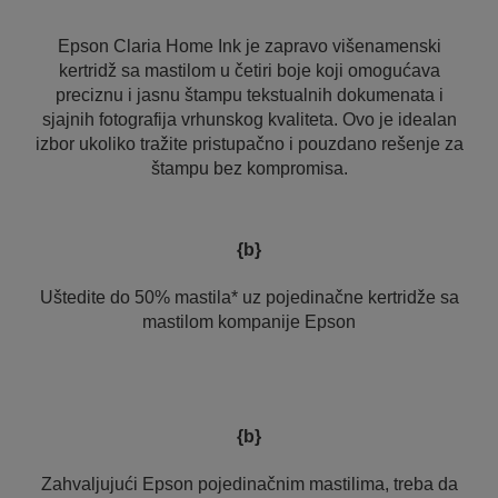
Epson Claria Home Ink je zapravo višenamenski
kertridž sa mastilom u četiri boje koji omogućava
preciznu i jasnu štampu tekstualnih dokumenata i
sjajnih fotografija vrhunskog kvaliteta. Ovo je idealan
izbor ukoliko tražite pristupačno i pouzdano rešenje za
štampu bez kompromisa.
{b}
Uštedite do 50% mastila* uz pojedinačne kertridže sa
mastilom kompanije Epson
{b}
Zahvaljujući Epson pojedinačnim mastilima, treba da