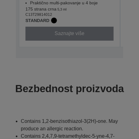
Praktično multi-pakovanje u 4 boje
Pra
175 strana crna
180 st
5,3 ml
C13T29814012
C13T2
STANDARD
STAN
Saznajte više
Bezbednost proizvoda
Contains 1,2-benzisothiazol-3(2H)-one. May
produce an allergic reaction.
Contains 2,4,7,9-tetramethyldec-5-yne-4,7-