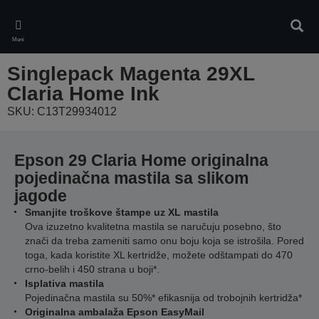
Skip
to
Pretr
main
Meni
content
Singlepack Magenta 29XL
Claria Home Ink
SKU: C13T29934012
Epson 29 Claria Home originalna
pojedinačna mastila sa slikom
jagode
Smanjite troškove štampe uz XL mastila
Ova izuzetno kvalitetna mastila se naručuju posebno, što
znači da treba zameniti samo onu boju koja se istrošila. Pored
toga, kada koristite XL kertridže, možete odštampati do 470
crno-belih i 450 strana u boji*.
Isplativa mastila
Pojedinačna mastila su 50%* efikasnija od trobojnih kertridža*
Originalna ambalaža Epson EasyMail