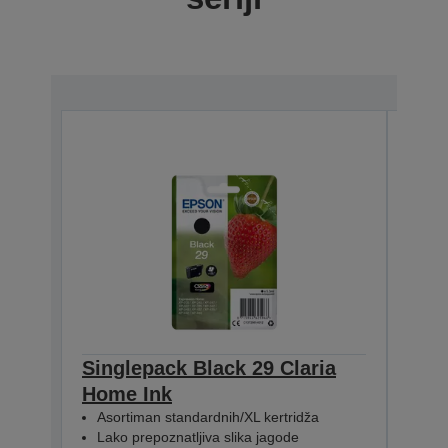
Singlepack Black 29 Claria
Sing
Home Ink
Hom
Asortiman standardnih/XL kertridža
Aso
Lako prepoznatljiva slika jagode
Lak