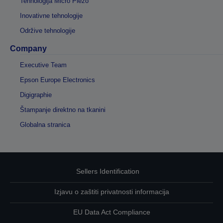
Tehnologija Micro Piezo
Inovativne tehnologije
Održive tehnologije
Company
Executive Team
Epson Europe Electronics
Digigraphie
Štampanje direktno na tkanini
Globalna stranica
Sellers Identification
Izjavu o zaštiti privatnosti informacija
EU Data Act Compliance