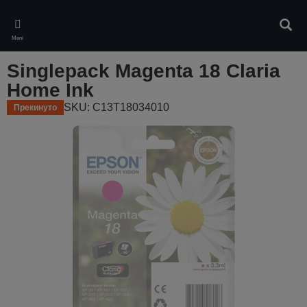
Skip
to
Pretr
main
Meni
content
Singlepack Magenta 18 Claria
Home Ink
SKU: C13T18034010
Прекинуто