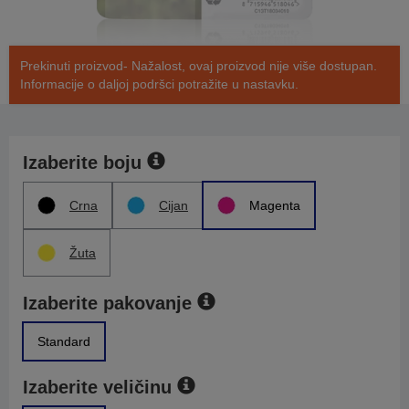
Prekinuti proizvod- Nažalost, ovaj proizvod nije više dostupan.
Informacije o daljoj podršci potražite u nastavku.
Izaberite boju
Crna
Cijan
Magenta
Žuta
Izaberite pakovanje
Standard
Izaberite veličinu