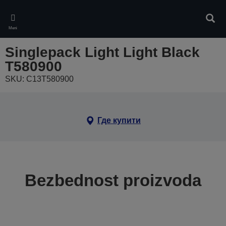
Skip
to
Pretr
main
Meni
content
Singlepack Light Light Black
T580900
SKU: C13T580900
Где купити
Bezbednost proizvoda