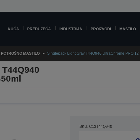
KUĆA
PREDUZEĆA
INDUSTRIJA
PROIZVODI
MASTILO
POTROŠNO MASTILO
Singlepack Light Gray T44Q940 UltraChrome PRO 12
y T44Q940
350ml
SKU: C13T44Q940