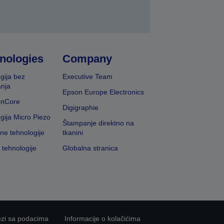
nologies
Company
gija bez
Executive Team
nja
Epson Europe Electronics
onCore
Digigraphie
gija Micro Piezo
Štampanje direktno na
vne tehnologije
tkanini
 tehnologije
Globalna stranica
ezi sa podacima
Informacije o kolačićima