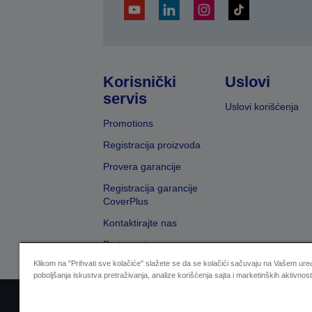
Korisnički
Uslovi
servis
Uslovi korišćenja
Promotions
Registracija proizvoda
Provera garancije
Registracija garancije
CoverPlus
Kontaktirajte nas
Pretraga trgovaca
Klikom na "Prihvati sve kolačiće" slažete se da se kolačići sačuvaju na Vašem uređ
poboljšanja iskustva pretraživanja, analize korišćenja sajta i marketinških aktivnost
Sellers Identification
Izjavu o zaštiti privat