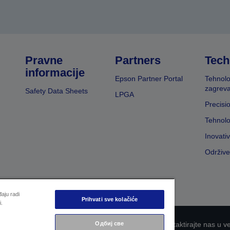
Pravne
Partners
Tech
informacije
Epson Partner Portal
Tehnolo
zagreva
Safety Data Sheets
LPGA
Precisi
Tehnolo
Inovati
Održive
aju radi
Prihvati sve kolačiće
i.
nosti informacija
EU Data Act Compliance
Kontaktirajte nas u v
Одбиј све