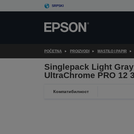
Skip
SRPSKI
to
main
content
POČETNA
PROIZVODI
MASTILO I PAPIR
Singlepack Light Gra
UltraChrome PRO 12 
Компатибилност