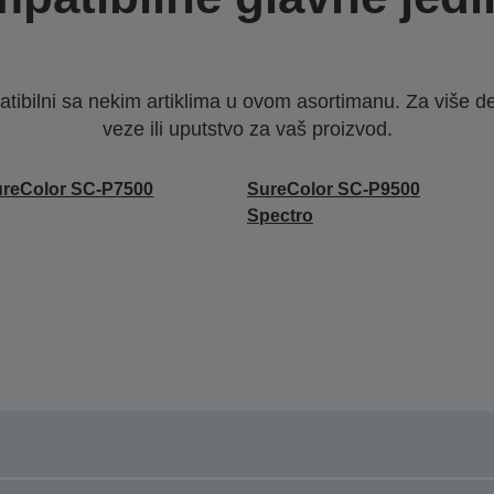
ibilni sa nekim artiklima u ovom asortimanu. Za više d
veze ili uputstvo za vaš proizvod.
reColor SC-P7500
SureColor SC-P9500
Spectro