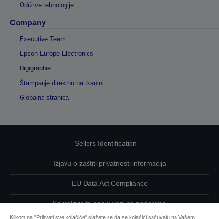
Održive tehnologije
Company
Executive Team
Epson Europe Electronics
Digigraphie
Štampanje direktno na tkanini
Globalna stranica
Sellers Identification
Izjavu o zaštiti privatnosti informacija
EU Data Act Compliance
Kontaktirajte nas u vezi sa podacima
Klikom na "Prihvati sve kolačiće" slažete se da se kolačići sačuvaju na Vašem