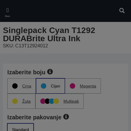
Skip
to
Pretr
main
Meni
content
Singlepack Cyan T1292
DURABrite Ultra Ink
SKU: C13T12924012
Izaberite boju
Crna
Cijan
Magenta
Žuta
Multipak
Izaberite pakovanje
Standard