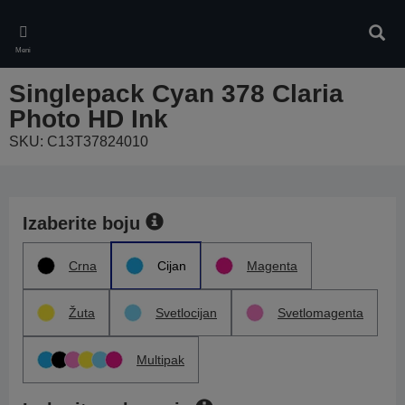
Skip
to
Pretr
main
Meni
content
Singlepack Cyan 378 Claria
Photo HD Ink
SKU: C13T37824010
Izaberite boju
Crna
Cijan
Magenta
Žuta
Svetlocijan
Svetlomagenta
Multipak