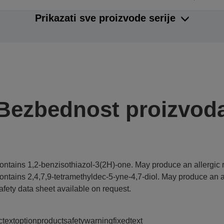
Prikazati sve proizvode serije
Bezbednost proizvod
ontains 1,2-benzisothiazol-3(2H)-one. May produce an allergic r
ontains 2,4,7,9-tetramethyldec-5-yne-4,7-diol. May produce an al
afety data sheet available on request.
ctextoptionproductsafetywarningfixedtext