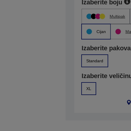
Izaberite boju
Multipak
Cijan
Ma
Izaberite pakova
Standard
Izaberite veličin
XL