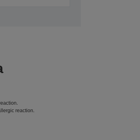
a
eaction.
lergic reaction.