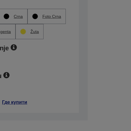
Crna
Foto Crna
genta
Žuta
nje
u
Где купити