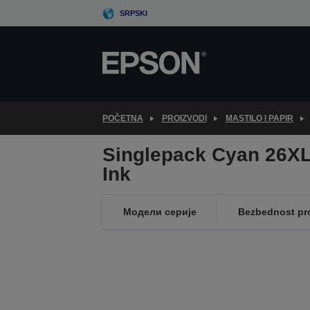
Skip
SRPSKI
to
main
content
POČETNA
PROIZVODI
MASTILO I PAPIR
Singlepack Cyan 26XL
Ink
Модели серије
Bezbednost pr