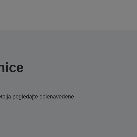
nice
etalja pogledajte dolenavedene