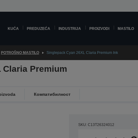
KUĆA
PREDUZEĆA
INDUSTRIJA
PROIZVODI
MASTILO
POTROŠNO MASTILO
Singlepack Cyan 26XL Claria Premium Ink
 Claria Premium
oizvoda
Компатибилност
SKU: C13T26324012