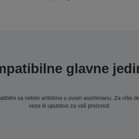
patibilne glavne jedi
ibilni sa nekim artiklima u ovom asortimanu. Za više d
veze ili uputstvo za vaš proizvod.