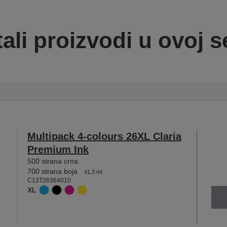
ali proizvodi u ovoj se
Multipack 4-colours 26XL Claria
Premium Ink
500 strana crna
700 strana boja
41,3 ml
C13T26364010
XL