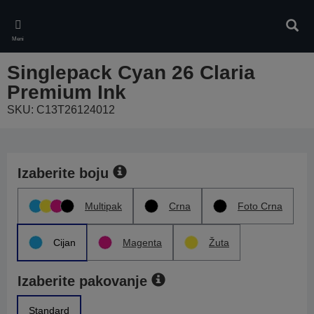
Skip
to
Pretr
main
Meni
content
Singlepack Cyan 26 Claria
Premium Ink
SKU: C13T26124012
Izaberite boju
Multipak
Crna
Foto Crna
Cijan
Magenta
Žuta
Izaberite pakovanje
Standard