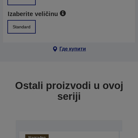
Izaberite veličinu
Standard
Где купити
Ostali proizvodi u ovoj
seriji
Nagrađen