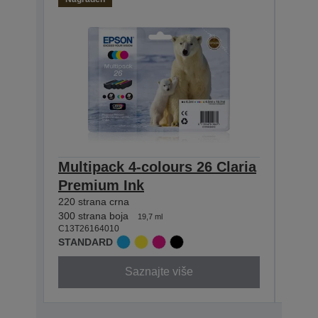
Multipack 4-colours 26 Claria
Sing
Premium Ink
Pre
220 strana crna
220 st
C13T2
300 strana boja
19,7 ml
STAN
C13T26164010
STANDARD
Saznajte više