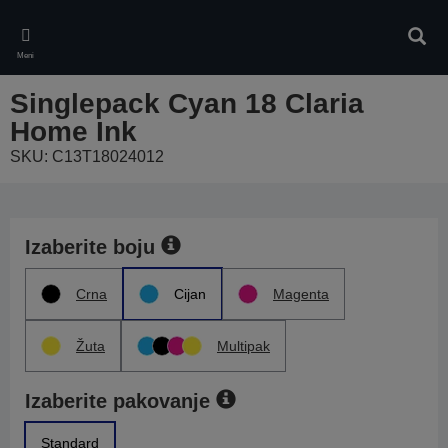
Skip
to
Pretr
main
Meni
content
Singlepack Cyan 18 Claria
Home Ink
SKU: C13T18024012
Izaberite boju
Crna
Cijan
Magenta
Žuta
Multipak
Izaberite pakovanje
Standard