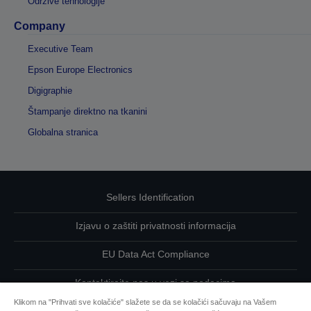
Održive tehnologije
Company
Executive Team
Epson Europe Electronics
Digigraphie
Štampanje direktno na tkanini
Globalna stranica
Sellers Identification
Izjavu o zaštiti privatnosti informacija
EU Data Act Compliance
Kontaktirajte nas u vezi sa podacima
Klikom na "Prihvati sve kolačiće" slažete se da se kolačići sačuvaju na Vašem
Informacije o kolačićima