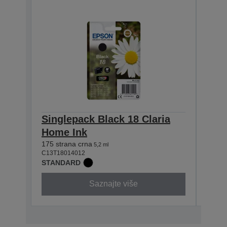
Singlepack Black 18 Claria
Sing
Home Ink
Hom
175 strana crna
180 st
5,2 ml
C13T18014012
C13T1
STANDARD
STAN
Saznajte više