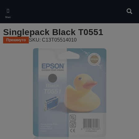
Skip
to
Pretr
main
Meni
content
Singlepack Black T0551
SKU: C13T05514010
Прекинуто