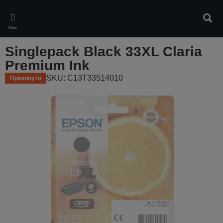
Skip
to
Pretr
main
Meni
content
Singlepack Black 33XL Claria
Premium Ink
SKU: C13T33514010
Прекинуто