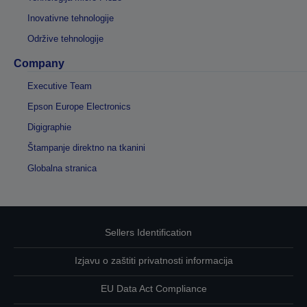
Inovativne tehnologije
Održive tehnologije
Company
Executive Team
Epson Europe Electronics
Digigraphie
Štampanje direktno na tkanini
Globalna stranica
Sellers Identification
Izjavu o zaštiti privatnosti informacija
EU Data Act Compliance