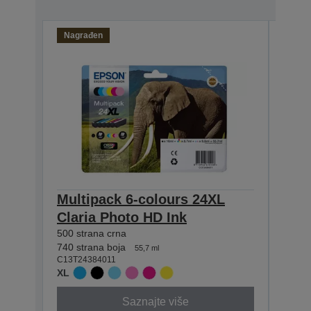
Nagrađen
Multipack 6-colours 24XL
Sing
Claria Photo HD Ink
Pho
500 strana crna
500 st
C13T2
740 strana boja
55,7 ml
XL
C13T24384011
XL
Saznajte više