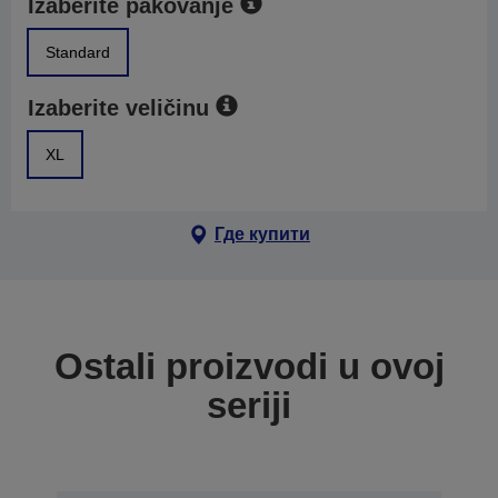
Izaberite pakovanje
Standard
Izaberite veličinu
XL
Где купити
Ostali proizvodi u ovoj
seriji