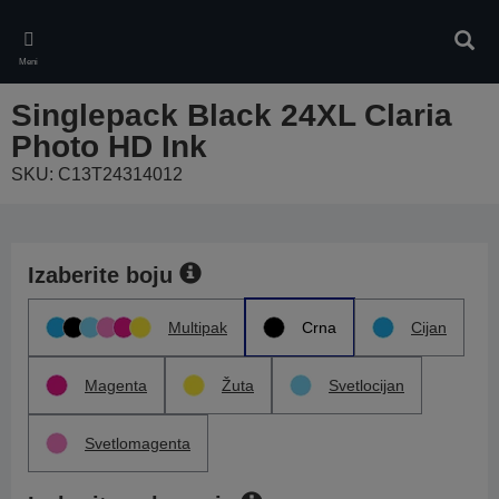
Skip
to
Pretr
main
Meni
content
Singlepack Black 24XL Claria
Photo HD Ink
SKU: C13T24314012
Izaberite boju
Multipak
Crna
Cijan
Magenta
Žuta
Svetlocijan
Svetlomagenta