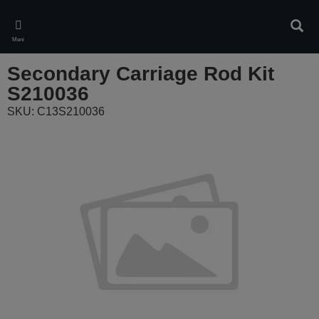
Skip
to
Pretr
main
Meni
content
Secondary Carriage Rod Kit
S210036
SKU: C13S210036