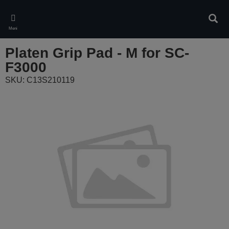
Skip
to
Pretr
main
Meni
content
Platen Grip Pad - M for SC-
F3000
SKU: C13S210119