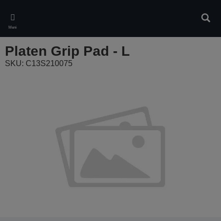
Skip
to
Pretr
main
Meni
content
Platen Grip Pad - L
SKU: C13S210075