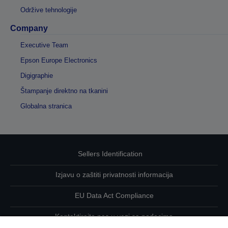
Održive tehnologije
Company
Executive Team
Epson Europe Electronics
Digigraphie
Štampanje direktno na tkanini
Globalna stranica
Sellers Identification
Izjavu o zaštiti privatnosti informacija
EU Data Act Compliance
Kontaktirajte nas u vezi sa podacima