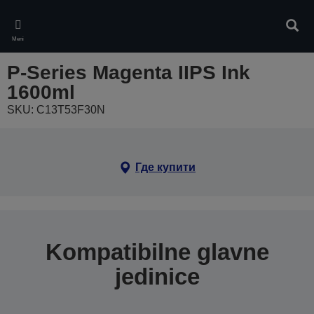
Skip
to
Pretr
main
Meni
content
P-Series Magenta IIPS Ink
1600ml
SKU: C13T53F30N
Где купити
Kompatibilne glavne
jedinice