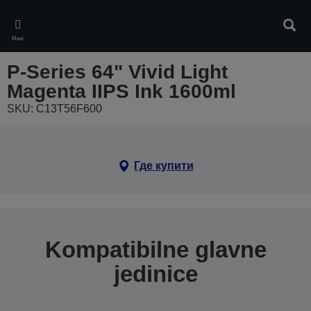
Skip
to
Pretr
main
Meni
content
P-Series 64" Vivid Light
Magenta IIPS Ink 1600ml
SKU: C13T56F600
Где купити
Kompatibilne glavne
jedinice