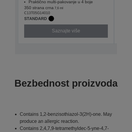
Praktično multi-pakovanje u 4 boje
Pra
350 strana crna
1.100 
7,6 ml
C13T05G14010
C13T0
STANDARD
XL
Saznajte više
Bezbednost proizvoda
Contains 1,2-benzisothiazol-3(2H)-one. May
produce an allergic reaction.
Contains 2,4,7,9-tetramethyldec-5-yne-4,7-