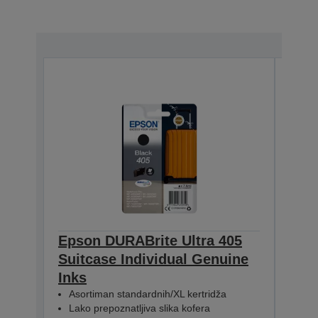
Epson DURABrite Ultra 405
Eps
Suitcase Individual Genuine
Suit
Inks
Inks
Asortiman standardnih/XL kertridža
Aso
Lako prepoznatljiva slika kofera
Lako