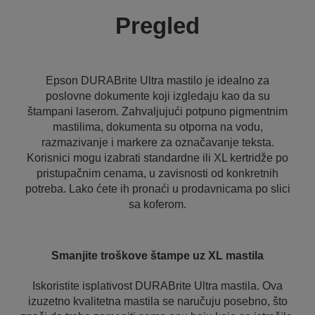
Pregled
Epson DURABrite Ultra mastilo je idealno za
poslovne dokumente koji izgledaju kao da su
štampani laserom. Zahvaljujući potpuno pigmentnim
mastilima, dokumenta su otporna na vodu,
razmazivanje i markere za označavanje teksta.
Korisnici mogu izabrati standardne ili XL kertridže po
pristupačnim cenama, u zavisnosti od konkretnih
potreba. Lako ćete ih pronaći u prodavnicama po slici
sa koferom.
Smanjite troškove štampe uz XL mastila
Iskoristite isplativost DURABrite Ultra mastila. Ova
izuzetno kvalitetna mastila se naručuju posebno, što