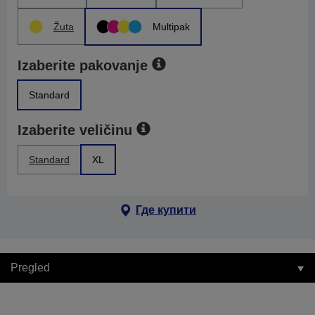
Žuta
Multipak
Izaberite pakovanje
Standard
Izaberite veličinu
Standard
XL
Где купити
Pregled