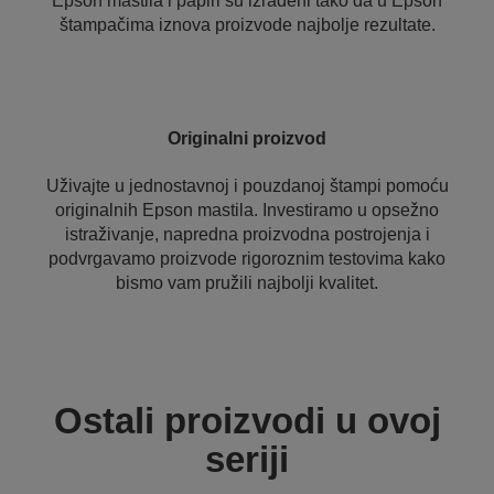
Epson mastila i papiri su izrađeni tako da u Epson
štampačima iznova proizvode najbolje rezultate.
Originalni proizvod
Uživajte u jednostavnoj i pouzdanoj štampi pomoću
originalnih Epson mastila. Investiramo u opsežno
istraživanje, napredna proizvodna postrojenja i
podvrgavamo proizvode rigoroznim testovima kako
bismo vam pružili najbolji kvalitet.
Ostali proizvodi u ovoj
seriji