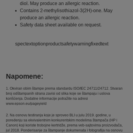
diol. May produce an allergic reaction.
Contains 2-methylisothiazol-3(2H)-one. May
produce an allergic reaction.
Safety data sheet available on request.
spectextoptionproductsafetywarningfixedtext
Napomene:
1. Okviran obim štampe prema standardu ISO/IEC 24711/24712. Stvaran
broj odštampanih strana zavisi od slika koje se štampaju i uslova
korišćenja. Dodatne informacije potražite na adresi
www.epson.eu/pageyield
2. Na osnovu testiranja koje je sproveo BLI u julu 2019. godine, u
poređenju sa ekvivalentnim konkurentskim modelima štampača (HP i
Canon) koji koriste trobojne kertridže, prema veb-sajtovima proizvođača,
jul 2018. Ponderisanje za štampanje dokumenata i fotografija na osnovu