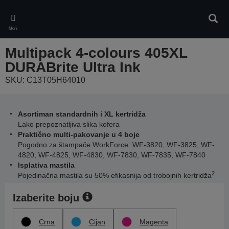
Skip
to
Pretr
main
Meni
content
Multipack 4-colours 405XL
DURABrite Ultra Ink
SKU: C13T05H64010
Asortiman standardnih i XL kertridža
Lako prepoznatljiva slika kofera
Praktično multi-pakovanje u 4 boje
Pogodno za štampače WorkForce: WF-3820, WF-3825, WF-
4820, WF-4825, WF-4830, WF-7830, WF-7835, WF-7840
Isplativa mastila
2
Pojedinačna mastila su 50% efikasnija od trobojnih kertridža
Izaberite boju
Crna
Cijan
Magenta