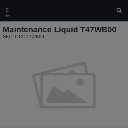
Skip
to
Pretr
main
Meni
content
Maintenance Liquid T47WB00
SKU: C13T47WB00