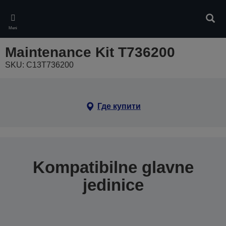
Skip
to
Pretr
main
Meni
content
Maintenance Kit T736200
SKU: C13T736200
Где купити
Kompatibilne glavne
jedinice