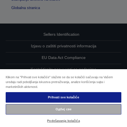
Globalna stranica
Sellers Identification
Izjavu o zaštiti privatnosti informacija
EU Data Act Compliance
Kontaktirajte nas u vezi sa podacima
Klikom na "Prihvati sve kolačiće" slažete se da se kolačići sačuvaju na Vašem
Informacije o kolačićima
uređaju radi poboljšanja iskustva pretraživanja, analize korišćenja sajta i
marketinških aktivnosti.
Zalaganje kompanije Epson za što veću pristupačnost naših
Prihvati sve kolačiće
proizvoda i usluga
Одбиј све
Copyright © 2026 Seiko Epson
Podešavanja kolačića