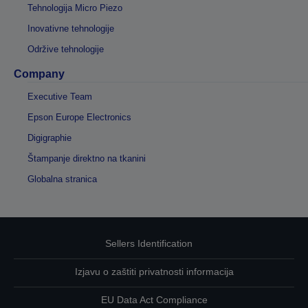
Tehnologija Micro Piezo
Inovativne tehnologije
Održive tehnologije
Company
Executive Team
Epson Europe Electronics
Digigraphie
Štampanje direktno na tkanini
Globalna stranica
Sellers Identification
Izjavu o zaštiti privatnosti informacija
EU Data Act Compliance