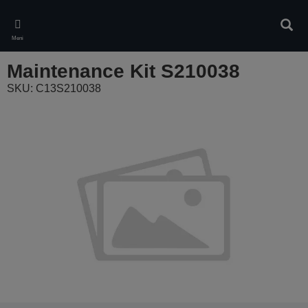
Skip
to
Pretr
main
Meni
content
Maintenance Kit S210038
SKU: C13S210038