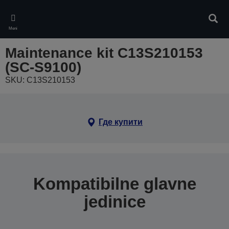
Skip
to
Pretr
main
Meni
content
Maintenance kit C13S210153
(SC-S9100)
SKU: C13S210153
Где купити
Kompatibilne glavne
jedinice