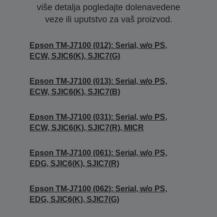
više detalja pogledajte dolenavedene
veze ili uputstvo za vaš proizvod.
Epson TM-J7100 (012): Serial, w/o PS,
ECW, SJIC6(K), SJIC7(G)
Epson TM-J7100 (013): Serial, w/o PS,
ECW, SJIC6(K), SJIC7(B)
Epson TM-J7100 (031): Serial, w/o PS,
ECW, SJIC6(K), SJIC7(R), MICR
Epson TM-J7100 (061): Serial, w/o PS,
EDG, SJIC6(K), SJIC7(R)
Epson TM-J7100 (062): Serial, w/o PS,
EDG, SJIC6(K), SJIC7(G)