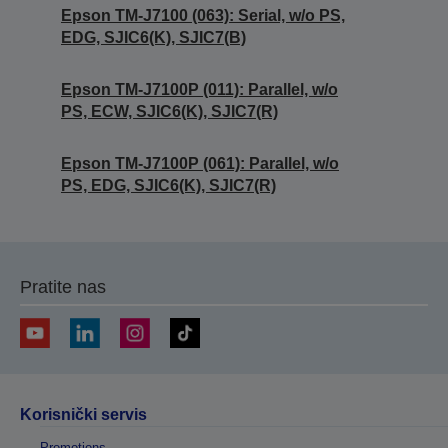
Epson TM-J7100 (063): Serial, w/o PS,
EDG, SJIC6(K), SJIC7(B)
Epson TM-J7100P (011): Parallel, w/o
PS, ECW, SJIC6(K), SJIC7(R)
Epson TM-J7100P (061): Parallel, w/o
PS, EDG, SJIC6(K), SJIC7(R)
Pratite nas
Korisnički servis
Promotions