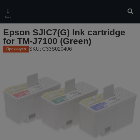
Skip
to
Pretr
main
Meni
content
Epson SJIC7(G) Ink cartridge
for TM-J7100 (Green)
SKU: C33S020406
Прекинуто