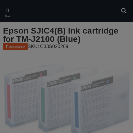
Skip
to
Pretr
main
Meni
content
Epson SJIC4(B) Ink cartridge
for TM-J2100 (Blue)
SKU: C33S020269
Прекинуто