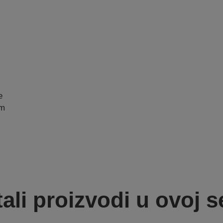
e
am
ali proizvodi u ovoj se