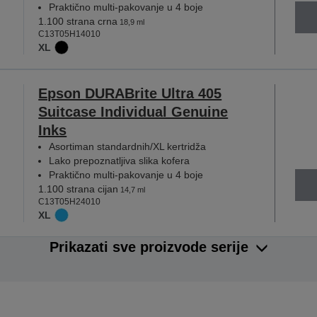
Praktično multi-pakovanje u 4 boje
1.100 strana crna
18,9 ml
C13T05H14010
XL
Epson DURABrite Ultra 405
Suitcase Individual Genuine
Inks
Asortiman standardnih/XL kertridža
Lako prepoznatljiva slika kofera
Praktično multi-pakovanje u 4 boje
1.100 strana cijan
14,7 ml
C13T05H24010
XL
Prikazati sve proizvode serije