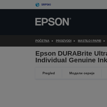
Skip
SRPSKI
to
main
content
POČETNA
PROIZVODI
MASTILO I PAPIR
Epson DURABrite Ultr
Individual Genuine In
Pregled
Модели серије