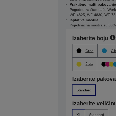
Praktično multi-pakovanje
Pogodno za štampače Work
WF-4825, WF-4830, WF-78
Isplativa mastila
Pojedinačna mastila su 50% e
Izaberite boju
Crna
Cij
Žuta
Izaberite pakova
Standard
Izaberite veličin
XL
Standard