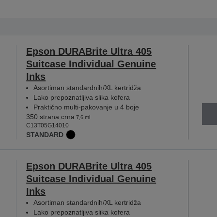
Epson DURABrite Ultra 405
Suitcase Individual Genuine
Inks
Asortiman standardnih/XL kertridža
Lako prepoznatljiva slika kofera
Praktično multi-pakovanje u 4 boje
350 strana crna
7,6 ml
C13T05G14010
STANDARD
Epson DURABrite Ultra 405
Suitcase Individual Genuine
Inks
Asortiman standardnih/XL kertridža
Lako prepoznatljiva slika kofera