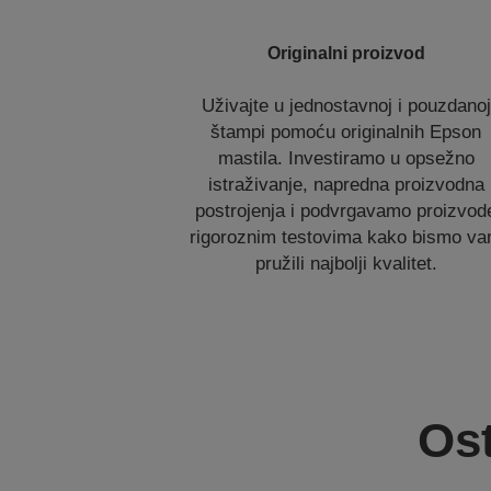
Originalni proizvod
Uživajte u jednostavnoj i pouzdanoj
štampi pomoću originalnih Epson
mastila. Investiramo u opsežno
istraživanje, napredna proizvodna
postrojenja i podvrgavamo proizvod
rigoroznim testovima kako bismo v
pružili najbolji kvalitet.
Ost