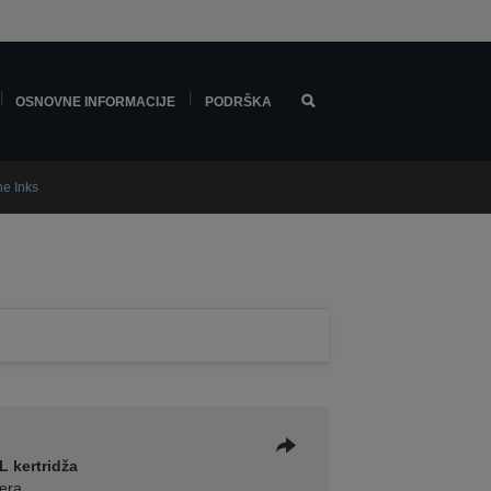
OSNOVNE INFORMACIJE
PODRŠKA
ne Inks
L kertridža
fera