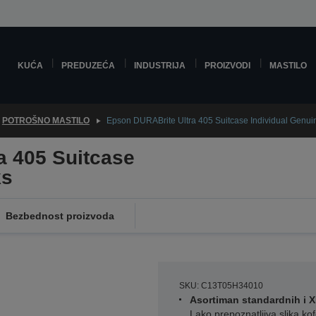
KUĆA
PREDUZEĆA
INDUSTRIJA
PROIZVODI
MASTILO
POTROŠNO MASTILO
Epson DURABrite Ultra 405 Suitcase Individual Genui
a 405 Suitcase
ks
Bezbednost proizvoda
SKU: C13T05H34010
Asortiman standardnih i X
Lako prepoznatljiva slika ko