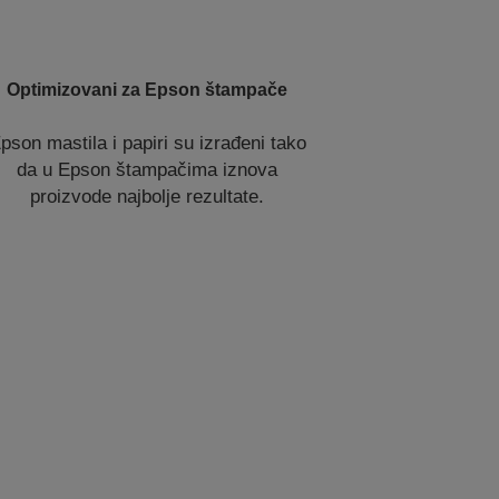
Optimizovani za Epson štampače
pson mastila i papiri su izrađeni tako
da u Epson štampačima iznova
proizvode najbolje rezultate.