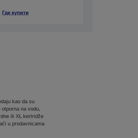
Где купити
edaju kao da su
 otporna na vodu,
ne ili XL kertridže
naći u prodavnicama