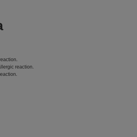
a
eaction.
lergic reaction.
eaction.