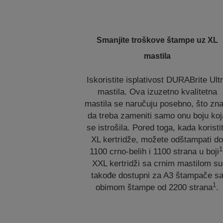
Smanjite troškove štampe uz XL
mastila
Iskoristite isplativost DURABrite Ult
mastila. Ova izuzetno kvalitetna
mastila se naručuju posebno, što zna
da treba zameniti samo onu boju koj
se istrošila. Pored toga, kada koristi
XL kertridže, možete odštampati d
1
1100 crno-belih i 1100 strana u boji
XXL kertridži sa crnim mastilom su
takođe dostupni za A3 štampače s
1
obimom štampe od 2200 strana
.