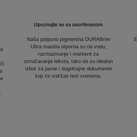
Upoznajte se sa asortimanom
Naša potpuno pigmentna DURABrite
E
Ultra mastila otporna su na vodu,
ra
razmazivanje i markere za
označavanje teksta, tako da su idealan
či
izbor za jasne i dugotrajne dokumente
a
koji će izdržati test vremena.
te
o
.
a