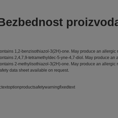
Bezbednost proizvod
ontains 1,2-benzisothiazol-3(2H)-one. May produce an allergic r
ontains 2,4,7,9-tetramethyldec-5-yne-4,7-diol. May produce an al
ontains 2-methylisothiazol-3(2H)-one. May produce an allergic r
afety data sheet available on request.
ctextoptionproductsafetywarningfixedtext