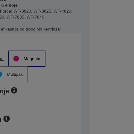
 u 4 boje
Force: WF-3820, WF-3825, WF-4820,
30, WF-7835, WF-7840
2
fikasnija od trobojnih kertridža
an
Magenta
Multipak
nje
u