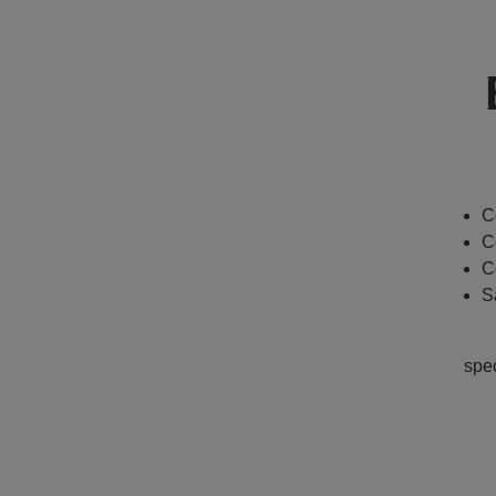
C
C
C
S
spe