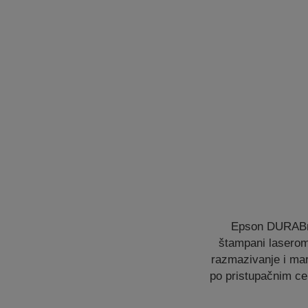
Epson DURABrit
štampani laserom
razmazivanje i mar
po pristupačnim ce