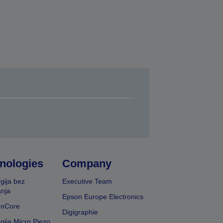
nologies
Company
gija bez
Executive Team
nja
Epson Europe Electronics
onCore
Digigraphie
gija Micro Piezo