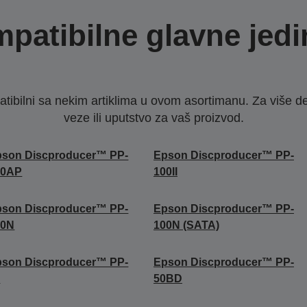
patibilne glavne jedi
ibilni sa nekim artiklima u ovom asortimanu. Za više d
veze ili uputstvo za vaš proizvod.
pson Discproducer™ PP-
Epson Discproducer™ PP-
00AP
100II
pson Discproducer™ PP-
Epson Discproducer™ PP-
00N
100N (SATA)
pson Discproducer™ PP-
Epson Discproducer™ PP-
0
50BD