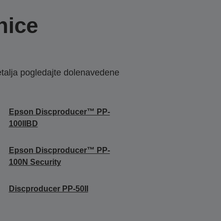
nice
etalja pogledajte dolenavedene
Epson Discproducer™ PP-
100IIBD
Epson Discproducer™ PP-
100N Security
Discproducer PP-50II