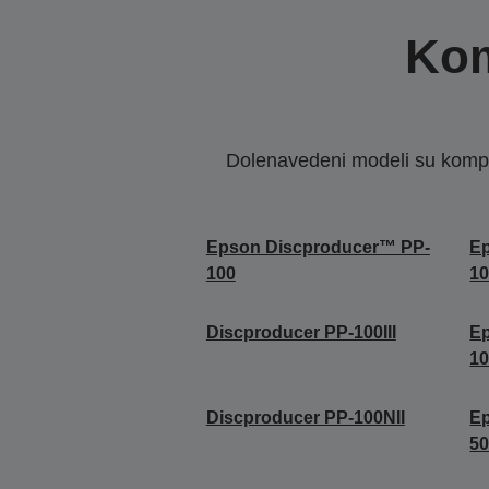
Kom
Dolenavedeni modeli su kompat
Epson Discproducer™ PP-
E
100
1
Discproducer PP-100III
E
1
Discproducer PP-100NII
E
5