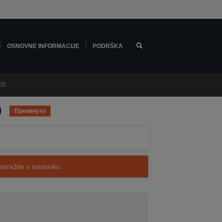
OSNOVNE INFORMACIJE
PODRŠKA
00
0
Прекинуто
potražite u nastavku.