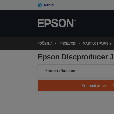
Skip
SRPSKI
to
main
content
POČETNA
PROIZVODI
MASTILO I PAPIR
Epson Discproducer J
Компатибилност
Prekinuti proizvod- 