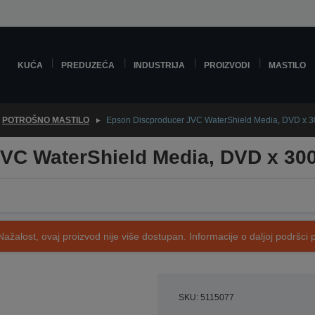
KUĆA
PREDUZEĆA
INDUSTRIJA
PROIZVODI
MASTILO
POTROŠNO MASTILO
Epson Discproducer JVC WaterShield Media, DVD x 3
VC WaterShield Media, DVD x 30
Nažalost, ovaj proizvod nije više dostupan. Informacije o daljoj podršci 
SKU: 5115077