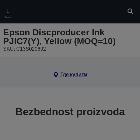
Skip
to
Pretr
main
Meni
content
Epson Discproducer Ink
PJIC7(Y), Yellow (MOQ=10)
SKU: C13S020692
Где купити
Bezbednost proizvoda