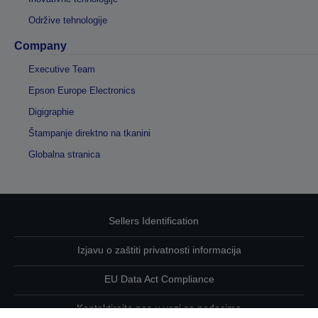
Održive tehnologije
Company
Executive Team
Epson Europe Electronics
Digigraphie
Štampanje direktno na tkanini
Globalna stranica
Sellers Identification
Izjavu o zaštiti privatnosti informacija
EU Data Act Compliance
Kontaktirajte nas u vezi sa podacima